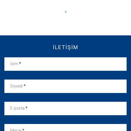
1
İLETIŞIM
İsim
*
Soyadı
*
E-posta
*
Mesaj
*