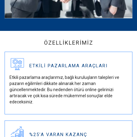
ÖZELLİKLERİMİZ
ETKİLİ PAZARLAMA ARAÇLARI
Etkili pazarlama araçlarımız, bağlı kuruluşların talepleri ve
pazarın eğilimleri dikkate alınarak her zaman
güncellenmektedir. Bu nedenden ötürü online gelirinizi
artıracak ve çok kısa sürede mükemmel sonuçlar elde
edeceksiniz.
%25’A VARAN KAZANÇ