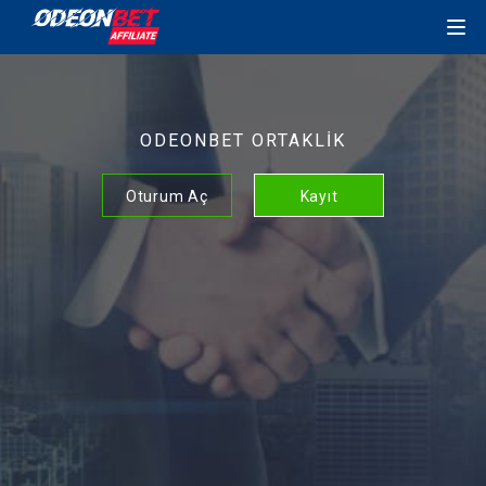
Togg
navi
ODEONBET ORTAKLIK
Oturum Aç
Kayıt