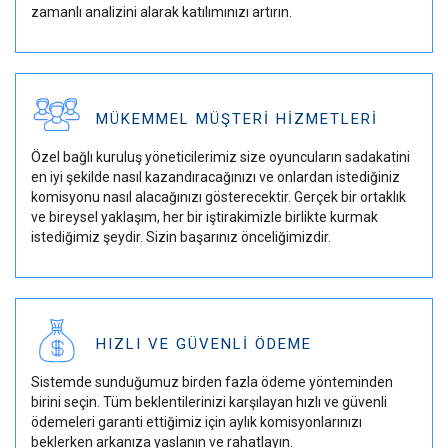
zamanlı analizini alarak katılımınızı artırın.
MÜKEMMEL MÜŞTERİ HİZMETLERİ
Özel bağlı kuruluş yöneticilerimiz size oyuncuların sadakatini
en iyi şekilde nasıl kazandıracağınızı ve onlardan istediğiniz
komisyonu nasıl alacağınızı gösterecektir. Gerçek bir ortaklık
ve bireysel yaklaşım, her bir iştirakimizle birlikte kurmak
istediğimiz şeydir. Sizin başarınız önceliğimizdir.
HIZLI VE GÜVENLİ ÖDEME
Sistemde sunduğumuz birden fazla ödeme yönteminden
birini seçin. Tüm beklentilerinizi karşılayan hızlı ve güvenli
ödemeleri garanti ettiğimiz için aylık komisyonlarınızı
beklerken arkanıza yaslanın ve rahatlayın.